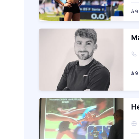
à 9
Ma
à 9
Hé