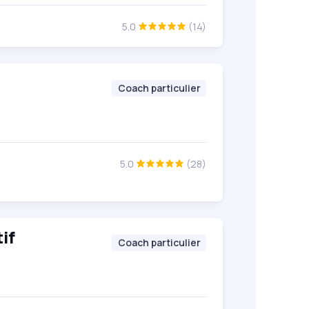
5.0
(14)
Coach particulier
5.0
(28)
if
Coach particulier