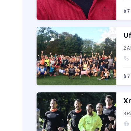
à 7
Uf
2 A
à 7
X
8 R