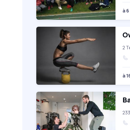
à 6
O
2 T
à 1
Ba
233