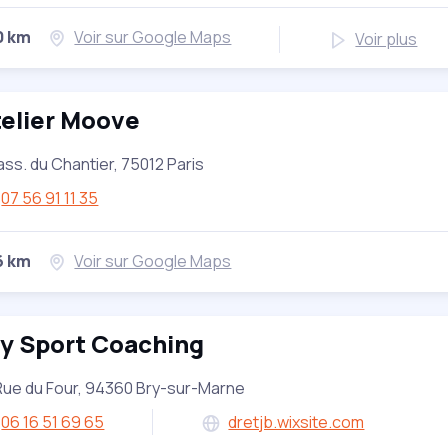
0 km
Voir sur Google Maps
Voir plus
elier Moove
ass. du Chantier, 75012 Paris
07 56 91 11 35
6 km
Voir sur Google Maps
y Sport Coaching
Rue du Four, 94360 Bry-sur-Marne
06 16 51 69 65
dretjb.wixsite.com