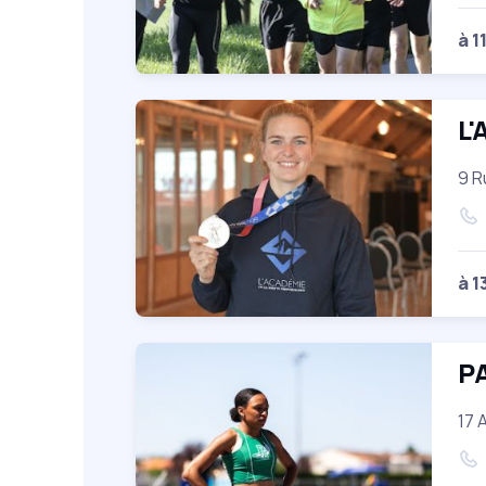
à 1
L'
9 R
à 1
PA
17 