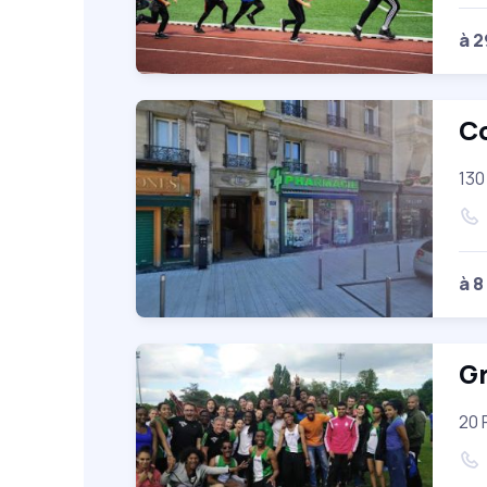
à 
C
130
à 8
Gr
20 