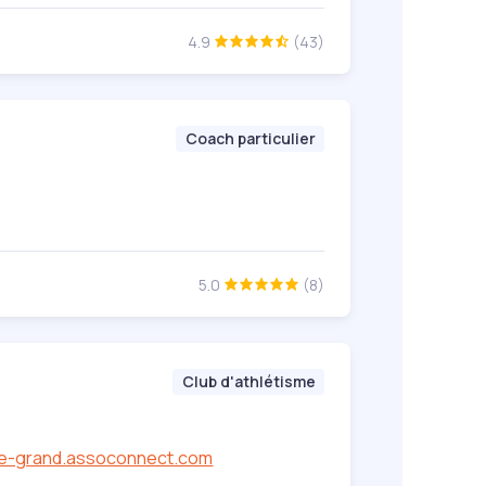
4.9
(43)
Coach particulier
5.0
(8)
Club d'athlétisme
-le-grand.assoconnect.com