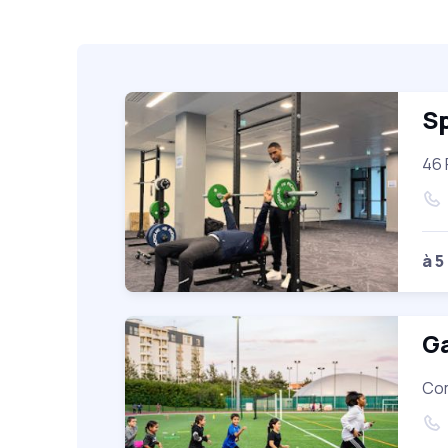
Sp
46 
à 5
Ga
Com