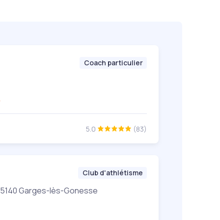
Coach particulier
m
5.0
(83)
Club d'athlétisme
e, 95140 Garges-lès-Gonesse