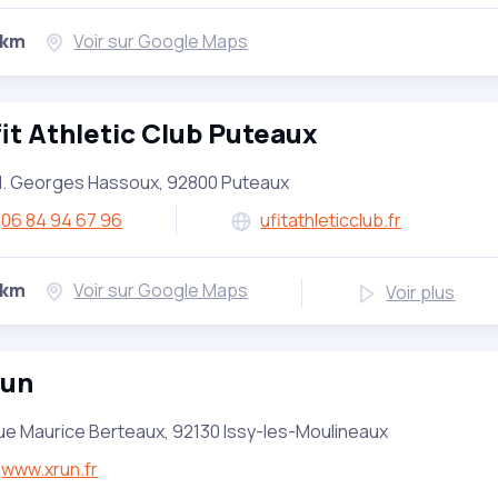
 km
Voir sur Google Maps
it Athletic Club Puteaux
ll. Georges Hassoux, 92800 Puteaux
06 84 94 67 96
ufitathleticclub.fr
 km
Voir sur Google Maps
Voir plus
run
ue Maurice Berteaux, 92130 Issy-les-Moulineaux
www.xrun.fr