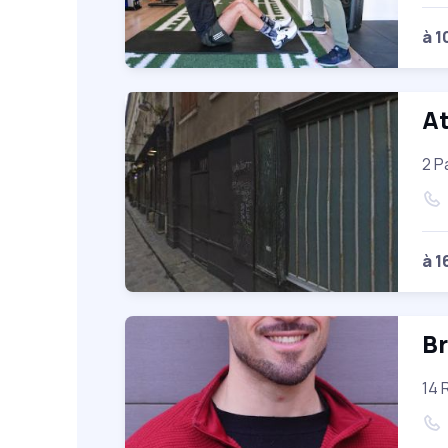
à 1
At
2 P
à 1
Br
14 