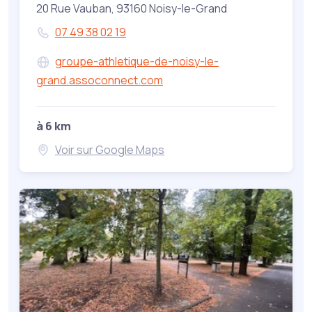
20 Rue Vauban, 93160 Noisy-le-Grand
07 49 38 02 19
groupe-athletique-de-noisy-le-
grand.assoconnect.com
à 6 km
Voir sur Google Maps