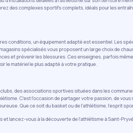
 d'installations dédiées à l'athlétisme sur son territoire mê
verez des complexes sportifs complets, idéals pour les entra
eures conditions, un équipement adapté est essentiel. Les spé
s magasins spécialisés vous proposent un large choix de cha
ces et prévenir les blessures. Ces enseignes, parfois même
r le matériel le plus adapté à votre pratique.
s clubs, des associations sportives situées dans les commun
tisme. C'est l'occasion de partager votre passion, de vous m
use. Que ce soit du basket ou de l'athlétisme, l'esprit sporti
s et lancez-vous à la découverte de l'athlétisme à Saint-Pryvé