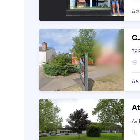
à 2
CJ
38 
à 5
At
Av.