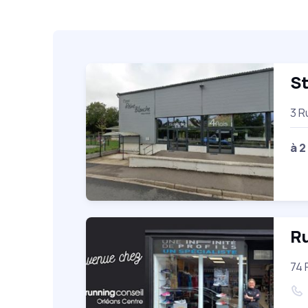
S
3 R
à 2
Ru
74 