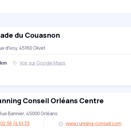
tade du Couasnon
ue d'Ivoy, 45160 Olivet
 km
Voir sur Google Maps
nning Conseil Orléans Centre
Rue Bannier, 45000 Orléans
02 38 74 61 33
www.running-conseil.com