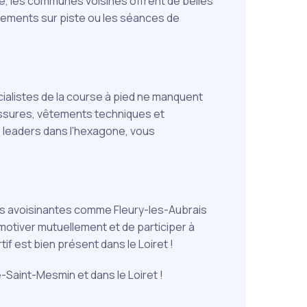
me, les communes voisines offrent de belles
înements sur piste ou les séances de
cialistes de la course à pied ne manquent
ussures, vêtements techniques et
 leaders dans l'hexagone, vous
es avoisinantes comme Fleury-les-Aubrais
otiver mutuellement et de participer à
f est bien présent dans le Loiret !
-Saint-Mesmin et dans le Loiret !