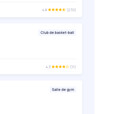
4.8
(270)
Club de basket-ball
4.3
(11)
Salle de gym