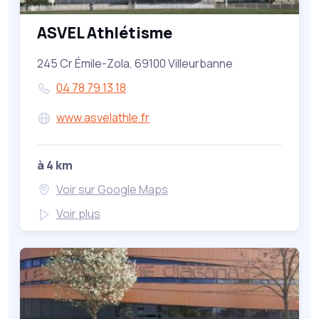
ASVEL Athlétisme
245 Cr Émile-Zola, 69100 Villeurbanne
04 78 79 13 18
www.asvelathle.fr
à 4 km
Voir sur Google Maps
Voir plus