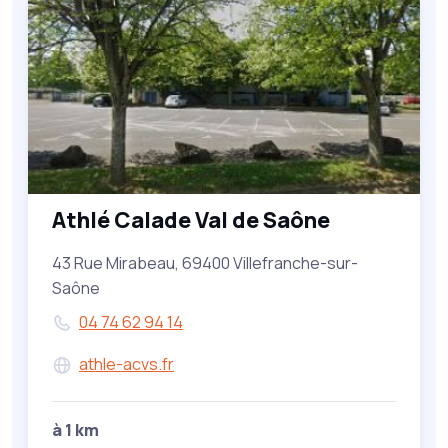
Athlé Calade Val de Saône
43 Rue Mirabeau, 69400 Villefranche-sur-
Saône
04 74 62 94 14
athle-acvs.fr
à 1 km