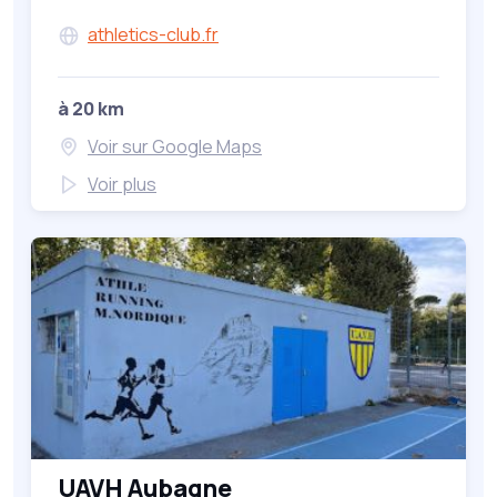
athletics-club.fr
à 20 km
Voir sur Google Maps
Voir plus
UAVH Aubagne