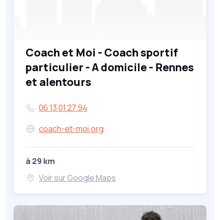
Coach et Moi - Coach sportif
particulier - A domicile - Rennes
et alentours
06 13 01 27 94
coach-et-moi.org
à 29 km
Voir sur Google Maps