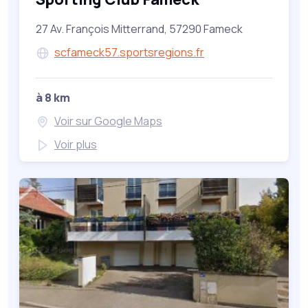
27 Av. François Mitterrand, 57290 Fameck
scfameck57.sportsregions.fr
à 8 km
Voir sur Google Maps
Voir plus