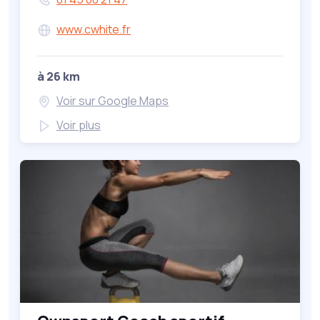
www.cwhite.fr
à 26 km
Voir sur Google Maps
Voir plus