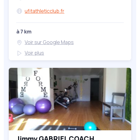
ufitathleticclub.fr
à 7 km
Voir sur Google Maps
Voir plus
Jimmy GABRIEL COACH