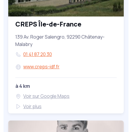
CREPS Île-de-France
139 Av. Roger Salengro, 92290 Châtenay-
Malabry
01 41 87 20 30
www.creps-idf.fr
à 4 km
Voir sur Google Maps
Voir plus