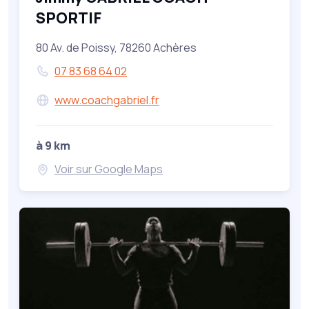
SPORTIF
80 Av. de Poissy, 78260 Achères
07 83 68 64 02
www.coachgabriel.fr
à 9 km
Voir sur Google Maps