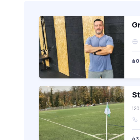
Gr
à 0
S
120
à 3