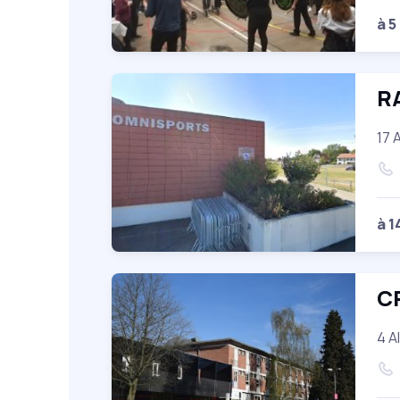
à 5
R
17 
à 1
C
4 A