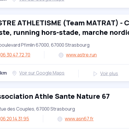
STRE ATHLETISME (Team MATRAT) - C
ste, running hors-stade, marche nordiq
boulevard Pfimlin 67000, 67000 Strasbourg
06 30 47 72 70
www.astre.run
 km
Voir sur Google Maps
Voir plus
sociation Athle Sante Nature 67
Rue des Couples, 67000 Strasbourg
06 20 14 31 95
www.asn67.fr