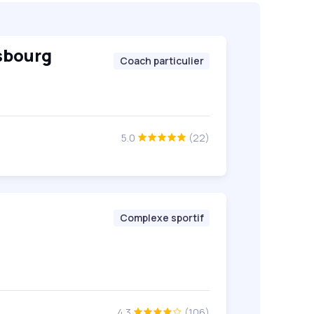
sbourg
Coach particulier
5.0
(22)
Complexe sportif
4.3
(106)