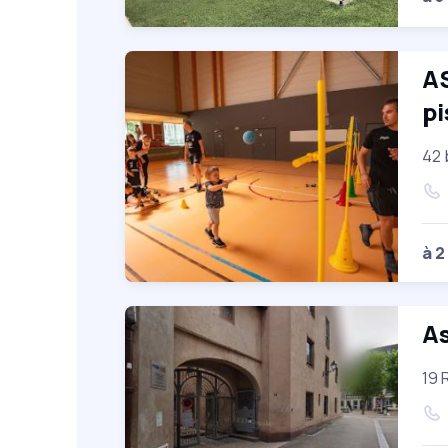
A
pi
42 
à 2
As
19 