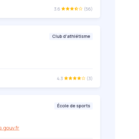
3.6
(56)
Club d'athlétisme
4.3
(3)
École de sports
.gouv.fr