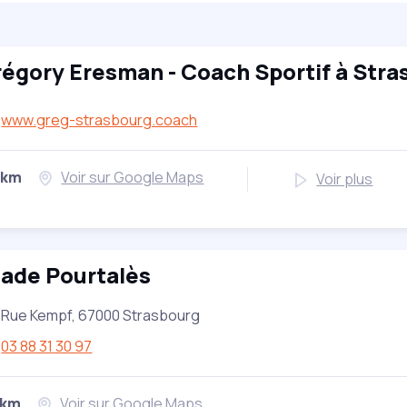
égory Eresman - Coach Sportif à Stra
www.greg-strasbourg.coach
 km
Voir sur Google Maps
Voir plus
tade Pourtalès
 Rue Kempf, 67000 Strasbourg
03 88 31 30 97
 km
Voir sur Google Maps