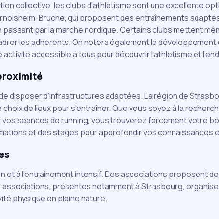
lation collective, les clubs d'athlétisme sont une excellente o
nolsheim-Bruche, qui proposent des entraînements adaptés à 
l en passant par la marche nordique. Certains clubs mettent mê
adrer les adhérents. On notera également le développement 
tivité accessible à tous pour découvrir l'athlétisme et l'en
proximité
iel de disposer d'infrastructures adaptées. La région de Stra
e choix de lieux pour s'entraîner. Que vous soyez à la recherch
r vos séances de running, vous trouverez forcément votre 
ations et des stages pour approfondir vos connaissances 
ses
on et à l'entraînement intensif. Des associations proposent des
 associations, présentes notamment à Strasbourg, organisen
ivité physique en pleine nature.