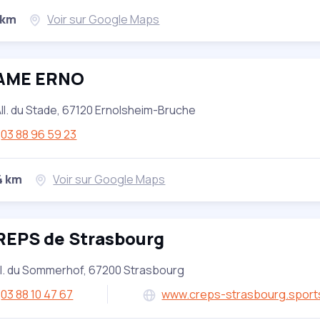
 km
Voir sur Google Maps
AME ERNO
All. du Stade, 67120 Ernolsheim-Bruche
03 88 96 59 23
4 km
Voir sur Google Maps
REPS de Strasbourg
ll. du Sommerhof, 67200 Strasbourg
03 88 10 47 67
www.creps-strasbourg.sports