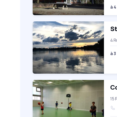
à 4
St
4 R
à 3
Co
15 