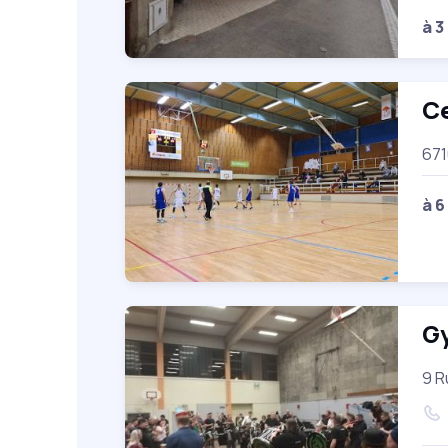
à 3
Ce
671
à 6
G
9 R