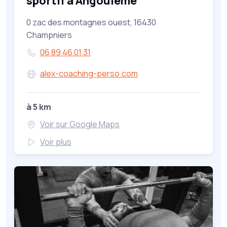
sportif à Angoulême
0 zac des montagnes ouest, 16430
Champniers
06 89 46 01 31
alex-coaching-perso.com
à 5 km
Voir sur Google Maps
Voir plus