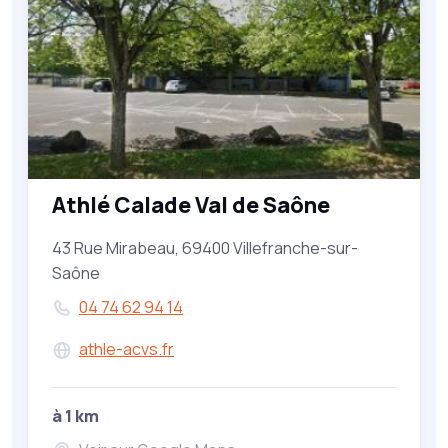
Athlé Calade Val de Saône
43 Rue Mirabeau, 69400 Villefranche-sur-
Saône
04 74 62 94 14
athle-acvs.fr
à 1 km