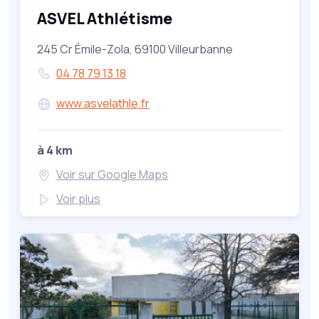
ASVEL Athlétisme
245 Cr Émile-Zola, 69100 Villeurbanne
04 78 79 13 18
www.asvelathle.fr
à 4 km
Voir sur Google Maps
Voir plus