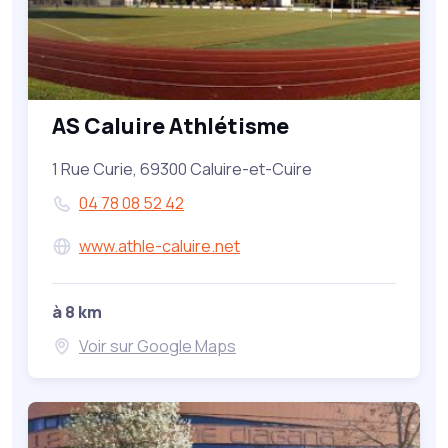
AS Caluire Athlétisme
1 Rue Curie, 69300 Caluire-et-Cuire
04 78 08 52 42
www.athle-caluire.net
à 8 km
Voir sur Google Maps