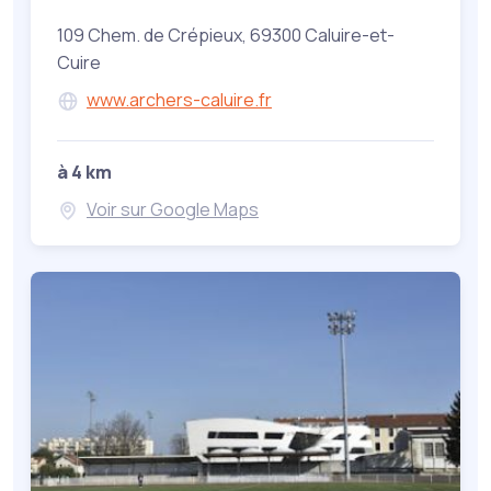
109 Chem. de Crépieux, 69300 Caluire-et-
Cuire
www.archers-caluire.fr
à 4 km
Voir sur Google Maps