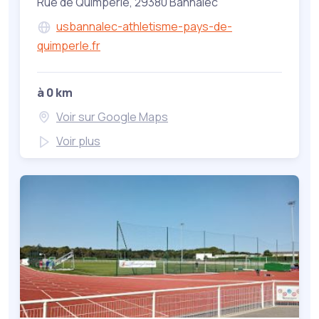
Rue de Quimperlé, 29380 Bannalec
usbannalec-athletisme-pays-de-
quimperle.fr
à 0 km
Voir sur Google Maps
Voir plus