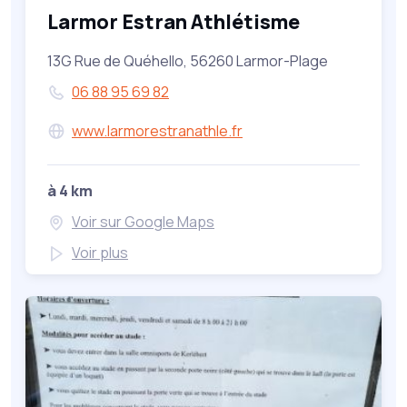
Larmor Estran Athlétisme
13G Rue de Quéhello, 56260 Larmor-Plage
06 88 95 69 82
www.larmorestranathle.fr
à 4 km
Voir sur Google Maps
Voir plus