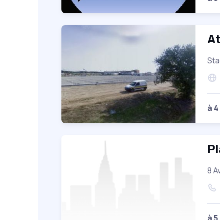
At
Sta
à 4
Pl
8 A
à 5