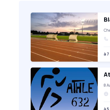
Bl
Che
à 7
At
8 A
à 5