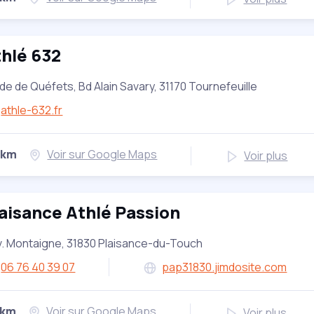
hlé 632
de de Quéfets, Bd Alain Savary, 31170 Tournefeuille
athle-632.fr
 km
Voir sur Google Maps
Voir plus
aisance Athlé Passion
v. Montaigne, 31830 Plaisance-du-Touch
06 76 40 39 07
pap31830.jimdosite.com
 km
Voir sur Google Maps
Voir plus