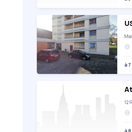
U
Mai
à 7
At
12 
à 8