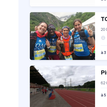
T
20 
à 3
Pi
62 
à 5