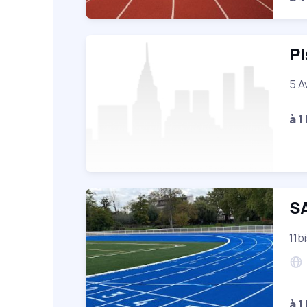
Pi
5 A
à 1
S
11b
à 1