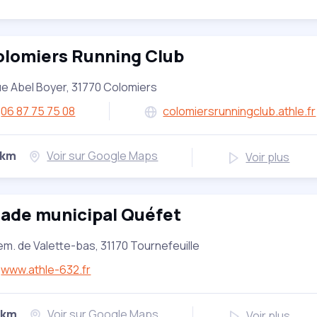
olomiers Running Club
ue Abel Boyer, 31770 Colomiers
06 87 75 75 08
colomiersrunningclub.athle.fr
 km
Voir sur Google Maps
Voir plus
tade municipal Quéfet
m. de Valette-bas, 31170 Tournefeuille
www.athle-632.fr
 km
Voir sur Google Maps
Voir plus