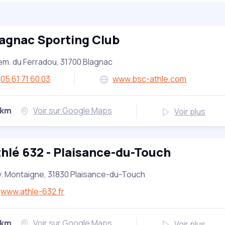
agnac Sporting Club
m. du Ferradou, 31700 Blagnac
05 61 71 60 03
www.bsc-athle.com
 km
Voir sur Google Maps
Voir plus
hlé 632 - Plaisance-du-Touch
v. Montaigne, 31830 Plaisance-du-Touch
www.athle-632.fr
 km
Voir sur Google Maps
Voir plus