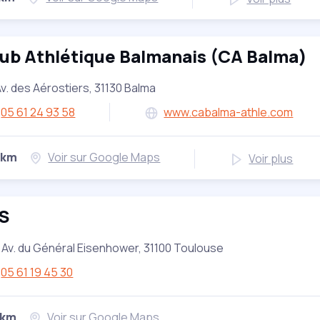
ub Athlétique Balmanais (CA Balma)
Av. des Aérostiers, 31130 Balma
05 61 24 93 58
www.cabalma-athle.com
 km
Voir sur Google Maps
Voir plus
IS
 Av. du Général Eisenhower, 31100 Toulouse
05 61 19 45 30
 km
Voir sur Google Maps