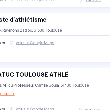
ste d'athlétisme
v. Raymond Badiou, 31300 Toulouse
 km
Voir sur Google Maps
ATUC TOULOUSE ATHLÉ
is All. du Professeur Camille Soula, 31400 Toulouse
satuc.fr
 km
Voir sur Google Maps
Voir plus