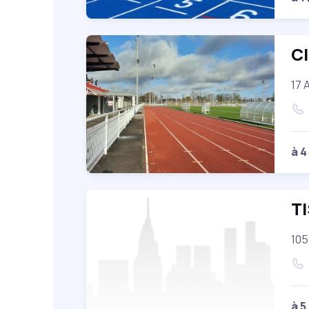
Cl
17 
à 4
T
105
à 5