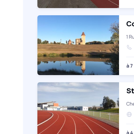
C
1 R
à 7
S
Che
à 4