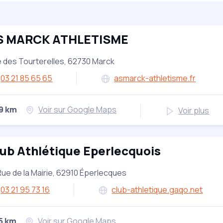
S MARCK ATHLETISME
 des Tourterelles, 62730 Marck
03 21 85 65 65
asmarck-athletisme.fr
29 km
Voir sur Google Maps
Voir plus
ub Athlétique Eperlecquois
Rue de la Mairie, 62910 Éperlecques
03 21 95 73 16
club-athletique.gaqo.net
5 km
Voir sur Google Maps