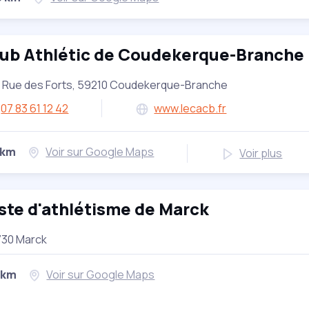
lub Athlétic de Coudekerque-Branche
 Rue des Forts, 59210 Coudekerque-Branche
07 83 61 12 42
www.lecacb.fr
 km
Voir sur Google Maps
Voir plus
ste d'athlétisme de Marck
730 Marck
 km
Voir sur Google Maps