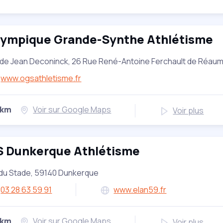
lympique Grande-Synthe Athlétisme
de Jean Deconinck, 26 Rue René-Antoine Ferchault de Réau
www.ogsathletisme.fr
 km
Voir sur Google Maps
Voir plus
S Dunkerque Athlétisme
 du Stade, 59140 Dunkerque
03 28 63 59 91
www.elan59.fr
 km
Voir sur Google Maps
Voir plus