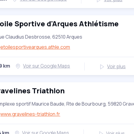
oile Sportive d'Arques Athlétisme
ue Claudius Desbrosse, 62510 Arques
etoilesportivearques.athle.com
29 km
Voir sur Google Maps
Voir plus
avelines Triathlon
plexe sportif Maurice Baude, Rte de Bourbourg, 59820 Grav
www.gravelines-triathlon.fr
4 km
Voir sur Google Maps
Voir plus