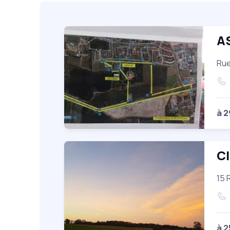
A
Rue
à 
Cl
15 
à 2