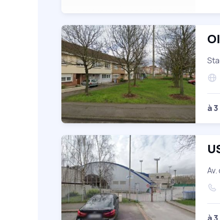
O
Sta
à 3
U
Av.
à 3