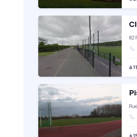
Cl
82 
à 1
Pi
Rue
à 1