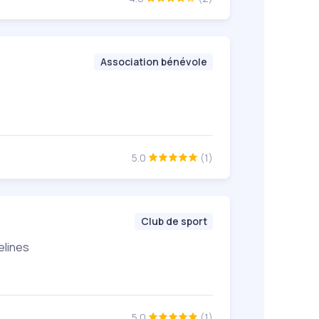
Association bénévole
5.0
(1)
Club de sport
elines
5.0
(1)