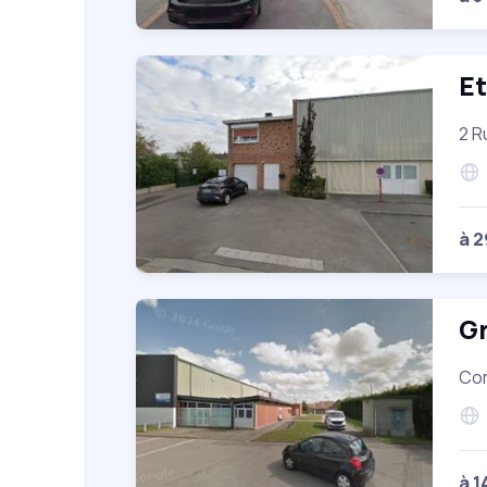
Et
2 R
à 
Gr
Com
à 1