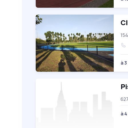
C
154
à 3
Pi
62
à 4