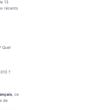
de 13
ux récents
? Quel
2013 ?
rançais
, ce
pe de