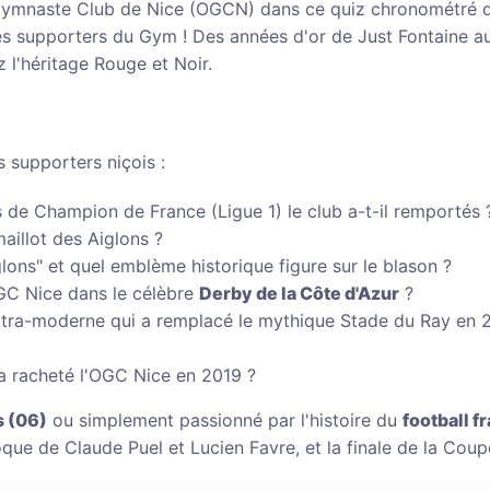
du Gymnaste Club de Nice (OGCN) dans ce quiz chronométré 
les supporters du Gym ! Des années d'or de Just Fontaine a
 l'héritage Rouge et Noir.
s supporters niçois :
 de Champion de France (Ligue 1) le club a-t-il remportés 
aillot des Aiglons ?
lons" et quel emblème historique figure sur le blason ?
'OGC Nice dans le célèbre
Derby de la Côte d'Azur
?
ltra-moderne qui a remplacé le mythique Stade du Ray en 
 a racheté l'OGC Nice en 2019 ?
 (06)
ou simplement passionné par l'histoire du
football f
oque de Claude Puel et Lucien Favre, et la finale de la Cou